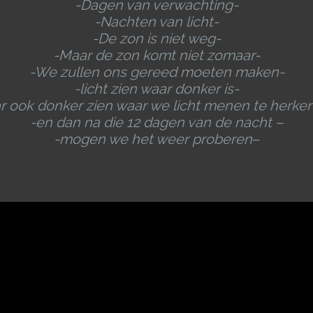
-Dagen van verwachting-
-Nachten van licht-
-De zon is niet weg-
-Maar de zon komt niet zomaar-
-We zullen ons gereed moeten maken-
-licht zien waar donker is-
r ook donker zien waar we licht menen te herke
-en dan na die 12 dagen van de nacht –
-mogen we het weer proberen
–