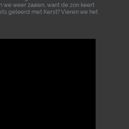
n we weer zaaien, want de zon keert
ets geleerd met Kerst? Vieren we het