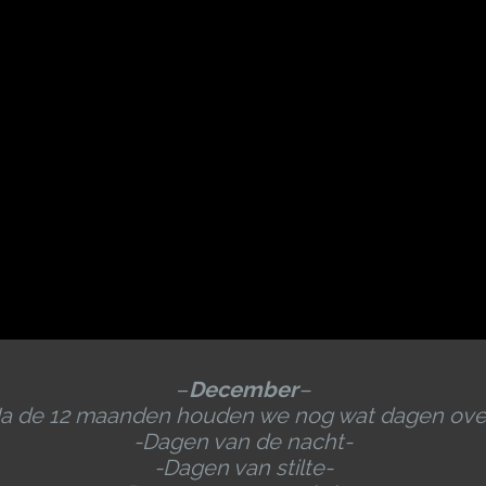
–
December
–
a de 12 maanden houden we nog wat dagen ove
-Dagen van de nacht-
-Dagen van stilte-