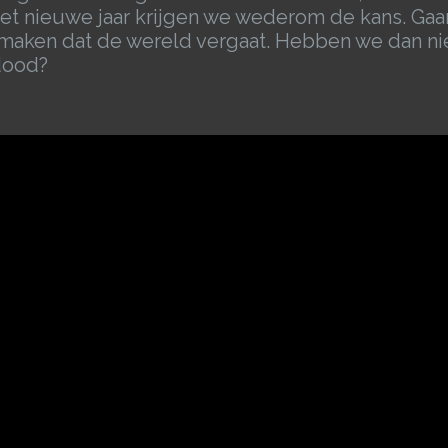
 het nieuwe jaar krijgen we wederom de kans. Gaa
ijsmaken dat de wereld vergaat. Hebben we dan ni
dood?