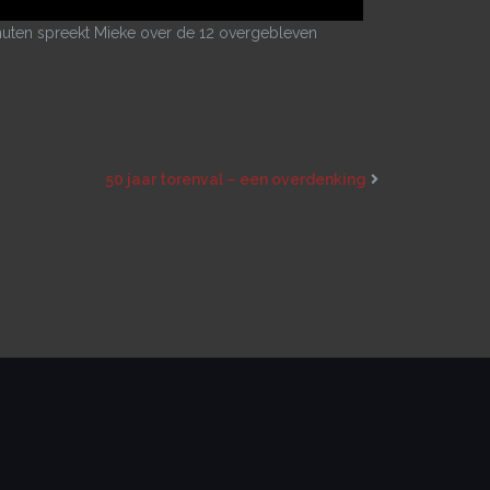
inuten spreekt Mieke over de 12 overgebleven
50 jaar torenval – een overdenking