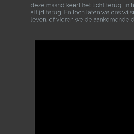
deze maand keert het licht terug, in
altijd terug. En toch laten we ons w
leven, of vieren we de aankomende 