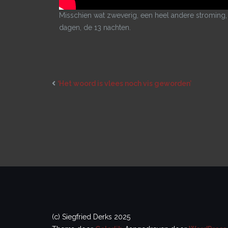
Misschien wat zweverig, een heel andere stroming,
dagen, de 13 nachten.
‘Het woord is vlees noch vis geworden’
(c) Siegfried Derks 2025