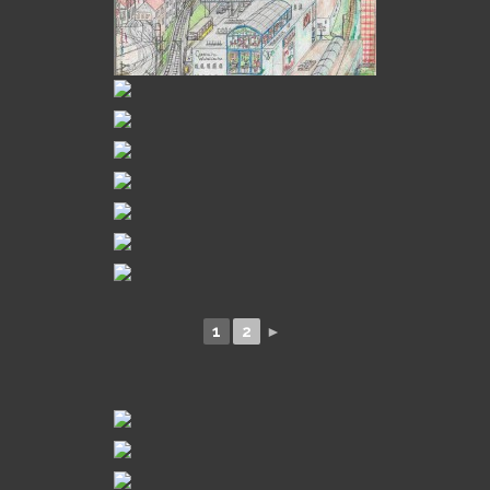
1
2
►