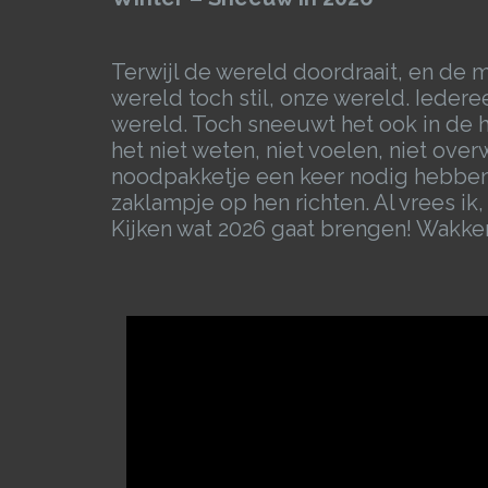
Terwijl de wereld doordraait, en de m
wereld toch stil, onze wereld. Ieder
wereld. Toch sneeuwt het ook in de
het niet weten, niet voelen, niet ove
noodpakketje een keer nodig hebben, 
zaklampje op hen richten. Al vrees ik
Kijken wat 2026 gaat brengen! Wakker