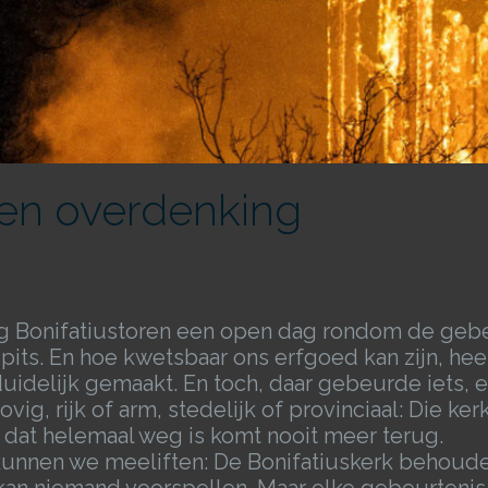
 een overdenking
ng Bonifatiustoren een open dag rondom de gebe
its. En hoe kwetsbaar ons erfgoed kan zijn, heef
idelijk gemaakt. En toch, daar gebeurde iets, e
ig, rijk of arm, stedelijk of provinciaal: Die kerk 
ts dat helemaal weg is komt nooit meer terug.
kunnen we meeliften: De Bonifatiuskerk behouden 
kan niemand voorspellen. Maar elke gebeurtenis,