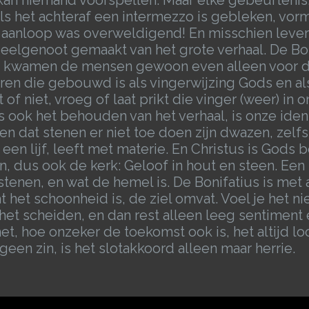
s als het achteraf een intermezzo is gebleken, v
e aanloop was overweldigend! En misschien levert 
eelgenoot gemaakt van het grote verhaal. De Bo
n kwamen de mensen gewoon even alleen voor de 
oren die gebouwd is als vingerwijzing Gods en a
pt of niet, vroeg of laat prikt die vinger (weer) in 
 ook het behouden van het verhaal, is onze identi
n dat stenen er niet toe doen zijn dwazen, zelfs
en lijf, leeft met materie. En Christus is Gods bo
één, dus ook de kerk: Geloof in hout en steen. Een
stenen, en wat de hemel is. De Bonifatius is met
t het schoonheid is, de ziel omvat. Voel je het n
 het scheiden, en dan rest alleen leeg sentiment e
, hoe onzeker de toekomst ook is, het altijd loon
geen zin, is het slotakkoord alleen maar herrie.