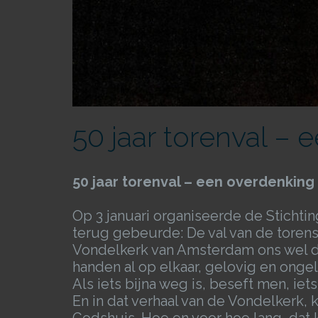
50 jaar torenval –
50 jaar torenval – een overdenking
Op 3 januari organiseerde de Stichti
terug gebeurde: De val van de torensp
Vondelkerk van Amsterdam ons wel du
handen al op elkaar, gelovig en ongelov
Als iets bijna weg is, beseft men, ie
En in dat verhaal van de Vondelkerk, 
Godshuis. Hoe en voor hoe lang, dat 