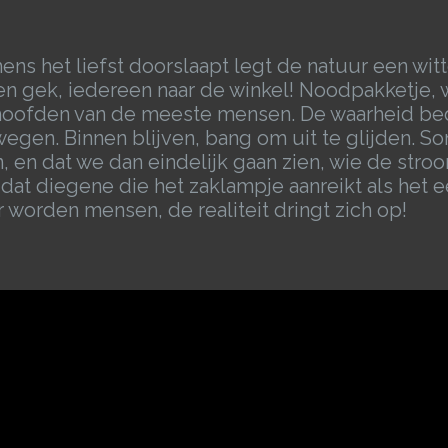
ens het liefst doorslaapt legt de natuur een witt
een gek, iedereen naar de winkel! Noodpakketje, 
 hoofden van de meeste mensen. De waarheid bed
rwegen. Binnen blijven, bang om uit te glijden. S
en dat we dan eindelijk gaan zien, wie de stroo
, dat diegene die het zaklampje aanreikt als het 
 worden mensen, de realiteit dringt zich op!