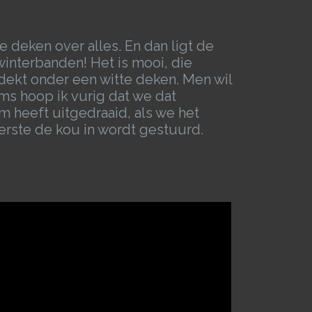
e deken over alles. En dan ligt de
winterbanden! Het is mooi, die
ekt onder een witte deken. Men wil
oms hoop ik vurig dat we dat
m heeft uitgedraaid, als we het
eerste de kou in wordt gestuurd.