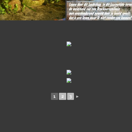
1
2
3
►